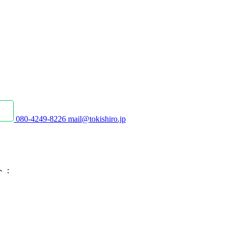
080-4249-8226
mail@tokishiro.jp
ト：